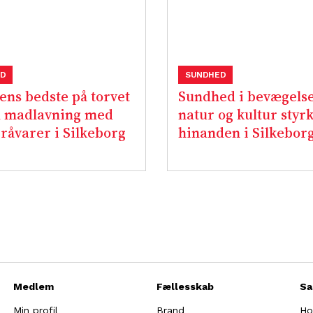
D
SUNDHED
ns bedste på torvet
Sundhed i bevægelse
d madlavning med
natur og kultur styr
 råvarer i Silkeborg
hinanden i Silkebor
Medlem
Fællesskab
Sa
Min profil
Brand
Ho