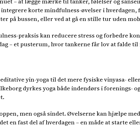
 nuet – at lægge mærke til tanker, følelser og san
 integrere korte mindfulness-øvelser i hverdagen, 
er på bussen, eller ved at gå en stille tur uden mob
lness-praksis kan reducere stress og forbedre kon
ag – et pusterum, hvor tankerne får lov at falde til 
ditative yin-yoga til det mere fysiske vinyasa- elle
ilkeborg dyrkes yoga både indendørs i forenings- o
t.
roppen, men også sindet. Øvelserne kan hjælpe med
r det en fast del af hverdagen – en måde at starte e