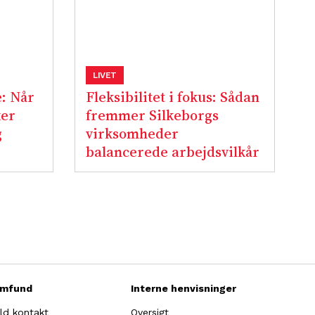
LIVET
: Når
Fleksibilitet i fokus: Sådan
ker
fremmer Silkeborgs
g
virksomheder
balancerede arbejdsvilkår
mfund
Interne henvisninger
ld kontakt
Oversigt