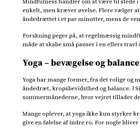
Mindfulness handler om at være til stede i
enkelt, men kræver øvelse. Flere vælger at
åndedrættet i et par minutter, mens de vent
Forskning peger på, at regelmæssig mindfu
måde at skabe små pauser i en ellers travl d
Yoga – bevægelse og balance
Yoga har mange former, fra det rolige og me
åndedræt, kropsbevidsthed og balance. I S
sommermånederne, hvor vejret tillader de
Mange oplever, at yoga ikke kun styrker k
give en følelse af indre ro. For nogle blive