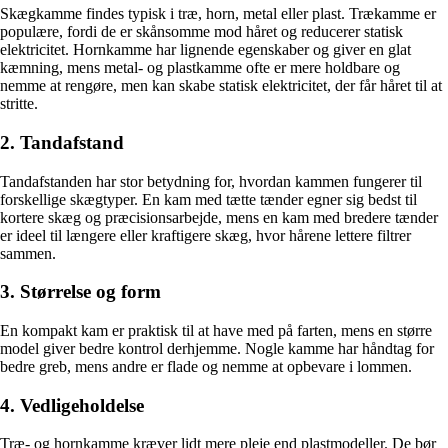
Skægkamme findes typisk i træ, horn, metal eller plast. Trækamme er
populære, fordi de er skånsomme mod håret og reducerer statisk
elektricitet. Hornkamme har lignende egenskaber og giver en glat
kæmning, mens metal- og plastkamme ofte er mere holdbare og
nemme at rengøre, men kan skabe statisk elektricitet, der får håret til at
stritte.
2. Tandafstand
Tandafstanden har stor betydning for, hvordan kammen fungerer til
forskellige skægtyper. En kam med tætte tænder egner sig bedst til
kortere skæg og præcisionsarbejde, mens en kam med bredere tænder
er ideel til længere eller kraftigere skæg, hvor hårene lettere filtrer
sammen.
3. Størrelse og form
En kompakt kam er praktisk til at have med på farten, mens en større
model giver bedre kontrol derhjemme. Nogle kamme har håndtag for
bedre greb, mens andre er flade og nemme at opbevare i lommen.
4. Vedligeholdelse
Træ- og hornkamme kræver lidt mere pleje end plastmodeller. De bør