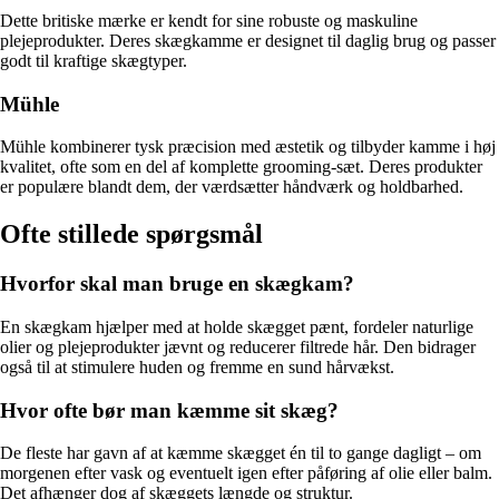
Dette britiske mærke er kendt for sine robuste og maskuline
plejeprodukter. Deres skægkamme er designet til daglig brug og passer
godt til kraftige skægtyper.
Mühle
Mühle kombinerer tysk præcision med æstetik og tilbyder kamme i høj
kvalitet, ofte som en del af komplette grooming-sæt. Deres produkter
er populære blandt dem, der værdsætter håndværk og holdbarhed.
Ofte stillede spørgsmål
Hvorfor skal man bruge en skægkam?
En skægkam hjælper med at holde skægget pænt, fordeler naturlige
olier og plejeprodukter jævnt og reducerer filtrede hår. Den bidrager
også til at stimulere huden og fremme en sund hårvækst.
Hvor ofte bør man kæmme sit skæg?
De fleste har gavn af at kæmme skægget én til to gange dagligt – om
morgenen efter vask og eventuelt igen efter påføring af olie eller balm.
Det afhænger dog af skæggets længde og struktur.