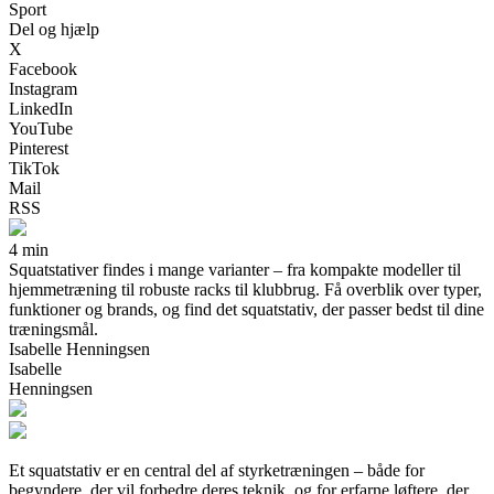
Sport
Del og hjælp
X
Facebook
Instagram
LinkedIn
YouTube
Pinterest
TikTok
Mail
RSS
4 min
Squatstativer findes i mange varianter – fra kompakte modeller til
hjemmetræning til robuste racks til klubbrug. Få overblik over typer,
funktioner og brands, og find det squatstativ, der passer bedst til dine
træningsmål.
Isabelle Henningsen
Isabelle
Henningsen
Et squatstativ er en central del af styrketræningen – både for
begyndere, der vil forbedre deres teknik, og for erfarne løftere, der