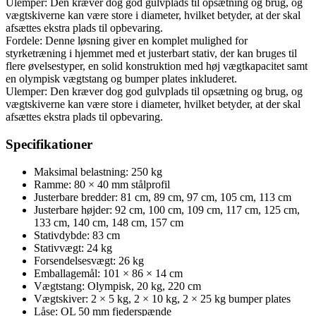
Ulemper: Den kræver dog god gulvplads til opsætning og brug, og
vægtskiverne kan være store i diameter, hvilket betyder, at der skal
afsættes ekstra plads til opbevaring.
Fordele: Denne løsning giver en komplet mulighed for
styrketræning i hjemmet med et justerbart stativ, der kan bruges til
flere øvelsestyper, en solid konstruktion med høj vægtkapacitet samt
en olympisk vægtstang og bumper plates inkluderet.
Ulemper: Den kræver dog god gulvplads til opsætning og brug, og
vægtskiverne kan være store i diameter, hvilket betyder, at der skal
afsættes ekstra plads til opbevaring.
Specifikationer
Maksimal belastning: 250 kg
Ramme: 80 × 40 mm stålprofil
Justerbare bredder: 81 cm, 89 cm, 97 cm, 105 cm, 113 cm
Justerbare højder: 92 cm, 100 cm, 109 cm, 117 cm, 125 cm,
133 cm, 140 cm, 148 cm, 157 cm
Stativdybde: 83 cm
Stativvægt: 24 kg
Forsendelsesvægt: 26 kg
Emballagemål: 101 × 86 × 14 cm
Vægtstang: Olympisk, 20 kg, 220 cm
Vægtskiver: 2 × 5 kg, 2 × 10 kg, 2 × 25 kg bumper plates
Låse: OL 50 mm fjederspænde