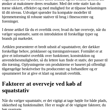
ønsker at maksimere deres resultater. Med det rette stativ kan du
træne sikkert, effektivt og med mulighed for at tilpasse belastningen
til dit niveau. Udvalget spænder fra kompakte modeller til
hjemmetræning til robuste stativer til brug i fitnesscentre og
foreninger.
I denne artikel får du et overblik over, hvad du bør overveje, når du
vælger squatstativ, samt en introduktion til forskellige typer og
brands på markedet.
Artiklen præsenterer et bredt udsnit af squatstativer, der dækker
forskellige behov, prisklasser og træningsniveauer. Formålet er at
give et informativt overblik over funktioner, konstruktion og
anvendelsesmuligheder, så du lettere kan finde et stativ, der passer til
din træning. Oplysningerne om produkterne er baseret på offentligt
tilgængelige beskrivelser fra producenter og forhandlere og er
opsummeret for at give et klart og neutralt overblik.
Faktorer at overveje ved køb af
squatstativ
Når du vælger squatstativ, er det vigtigt at tage højde for både plads,
sikkerhed og funktionalitet. Her er nogle af de vigtigste faktorer, du
bør overveje.