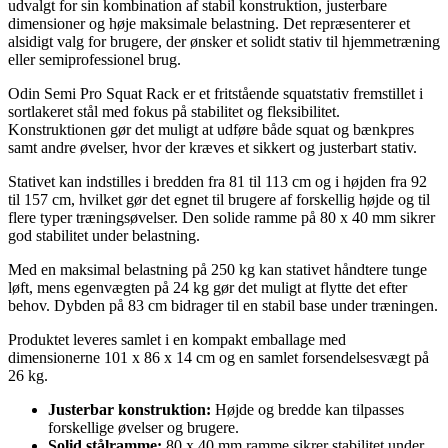
udvalgt for sin kombination af stabil konstruktion, justerbare
dimensioner og høje maksimale belastning. Det repræsenterer et
alsidigt valg for brugere, der ønsker et solidt stativ til hjemmetræning
eller semiprofessionel brug.
Odin Semi Pro Squat Rack er et fritstående squatstativ fremstillet i
sortlakeret stål med fokus på stabilitet og fleksibilitet.
Konstruktionen gør det muligt at udføre både squat og bænkpres
samt andre øvelser, hvor der kræves et sikkert og justerbart stativ.
Stativet kan indstilles i bredden fra 81 til 113 cm og i højden fra 92
til 157 cm, hvilket gør det egnet til brugere af forskellig højde og til
flere typer træningsøvelser. Den solide ramme på 80 x 40 mm sikrer
god stabilitet under belastning.
Med en maksimal belastning på 250 kg kan stativet håndtere tunge
løft, mens egenvægten på 24 kg gør det muligt at flytte det efter
behov. Dybden på 83 cm bidrager til en stabil base under træningen.
Produktet leveres samlet i en kompakt emballage med
dimensionerne 101 x 86 x 14 cm og en samlet forsendelsesvægt på
26 kg.
Justerbar konstruktion:
Højde og bredde kan tilpasses
forskellige øvelser og brugere.
Solid stålramme:
80 x 40 mm ramme sikrer stabilitet under