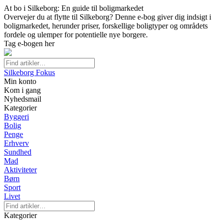
At bo i Silkeborg: En guide til boligmarkedet
Overvejer du at flytte til Silkeborg? Denne e-bog giver dig indsigt i
boligmarkedet, herunder priser, forskellige boligtyper og områdets
fordele og ulemper for potentielle nye borgere.
Tag e-bogen her
Silkeborg Fokus
Min konto
Kom i gang
Nyhedsmail
Kategorier
Byggeri
Bolig
Penge
Erhverv
Sundhed
Mad
Aktiviteter
Børn
Sport
Livet
Kategorier