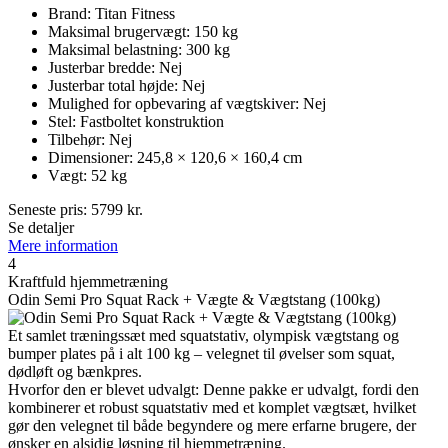
Brand: Titan Fitness
Maksimal brugervægt: 150 kg
Maksimal belastning: 300 kg
Justerbar bredde: Nej
Justerbar total højde: Nej
Mulighed for opbevaring af vægtskiver: Nej
Stel: Fastboltet konstruktion
Tilbehør: Nej
Dimensioner: 245,8 × 120,6 × 160,4 cm
Vægt: 52 kg
Seneste pris:
5799
kr.
Se detaljer
Mere information
4
Kraftfuld hjemmetræning
Odin Semi Pro Squat Rack + Vægte & Vægtstang (100kg)
Et samlet træningssæt med squatstativ, olympisk vægtstang og
bumper plates på i alt 100 kg – velegnet til øvelser som squat,
dødløft og bænkpres.
Hvorfor den er blevet udvalgt: Denne pakke er udvalgt, fordi den
kombinerer et robust squatstativ med et komplet vægtsæt, hvilket
gør den velegnet til både begyndere og mere erfarne brugere, der
ønsker en alsidig løsning til hjemmetræning.