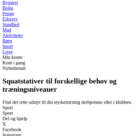
Byggeri
Bolig
Penge
Erhverv
Sundhed
Mad
Aktiviteter
Børn
Sport
Livet
Min konto
Kom i gang
Nyhedsmail
Squatstativer til forskellige behov og
træningsniveauer
Find det rette udstyr til din styrketræning derhjemme eller i klubben
Sport
Sport
Del og hjælp
X
Facebook
Instagram