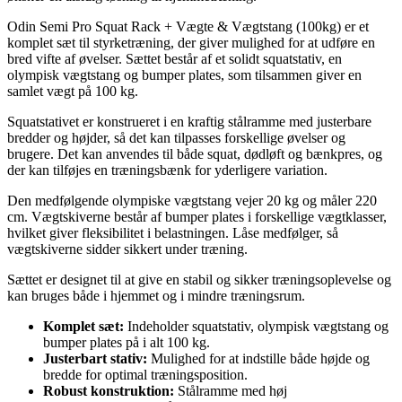
Odin Semi Pro Squat Rack + Vægte & Vægtstang (100kg) er et
komplet sæt til styrketræning, der giver mulighed for at udføre en
bred vifte af øvelser. Sættet består af et solidt squatstativ, en
olympisk vægtstang og bumper plates, som tilsammen giver en
samlet vægt på 100 kg.
Squatstativet er konstrueret i en kraftig stålramme med justerbare
bredder og højder, så det kan tilpasses forskellige øvelser og
brugere. Det kan anvendes til både squat, dødløft og bænkpres, og
der kan tilføjes en træningsbænk for yderligere variation.
Den medfølgende olympiske vægtstang vejer 20 kg og måler 220
cm. Vægtskiverne består af bumper plates i forskellige vægtklasser,
hvilket giver fleksibilitet i belastningen. Låse medfølger, så
vægtskiverne sidder sikkert under træning.
Sættet er designet til at give en stabil og sikker træningsoplevelse og
kan bruges både i hjemmet og i mindre træningsrum.
Komplet sæt:
Indeholder squatstativ, olympisk vægtstang og
bumper plates på i alt 100 kg.
Justerbart stativ:
Mulighed for at indstille både højde og
bredde for optimal træningsposition.
Robust konstruktion:
Stålramme med høj