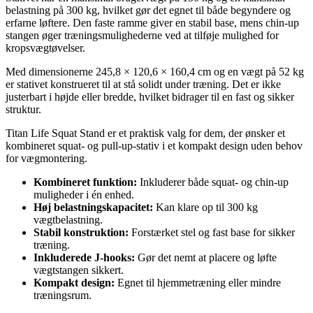
belastning på 300 kg, hvilket gør det egnet til både begyndere og
erfarne løftere. Den faste ramme giver en stabil base, mens chin-up
stangen øger træningsmulighederne ved at tilføje mulighed for
kropsvægtøvelser.
Med dimensionerne 245,8 × 120,6 × 160,4 cm og en vægt på 52 kg
er stativet konstrueret til at stå solidt under træning. Det er ikke
justerbart i højde eller bredde, hvilket bidrager til en fast og sikker
struktur.
Titan Life Squat Stand er et praktisk valg for dem, der ønsker et
kombineret squat- og pull-up-stativ i et kompakt design uden behov
for vægmontering.
Kombineret funktion:
Inkluderer både squat- og chin-up
muligheder i én enhed.
Høj belastningskapacitet:
Kan klare op til 300 kg
vægtbelastning.
Stabil konstruktion:
Forstærket stel og fast base for sikker
træning.
Inkluderede J-hooks:
Gør det nemt at placere og løfte
vægtstangen sikkert.
Kompakt design:
Egnet til hjemmetræning eller mindre
træningsrum.