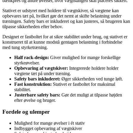
bænkpres og andre øvelser, hvor vægtstangen skal placeres sikkert.
Stativet er udstyret med holdere til vægtskiver, så vægtene kan
opbevares tæt på, hvilket gør det nemt at skifte belastning under
træningen. Safety bars er inkluderet og kan justeres, så brugeren kan
tilpasse sikkerheden efter behov.
Designet er fastboltet for at sikre stabilitet under brug, og stativet er
konstrueret til at kunne modstå gentagen belastning i forbindelse
med tung styrketræning.
Half rack-design:
Giver mulighed for mange forskellige
styrkeøvelser.
Opbevaring af vægtskiver:
Integrerede holdere holder
vægtene tæt på under træning.
Safety bars inkluderet:
Øger sikkerheden ved tunge løft.
Fast konstruktion:
Stativet er fastboltet for maksimal
stabilitet.
Justerbare safety bars:
Gør det muligt at tilpasse højden
efter øvelse og bruger.
Fordele og ulemper
Mulighed for mange øvelser i ét stativ
Indbygget opbevaring af vægtskiver