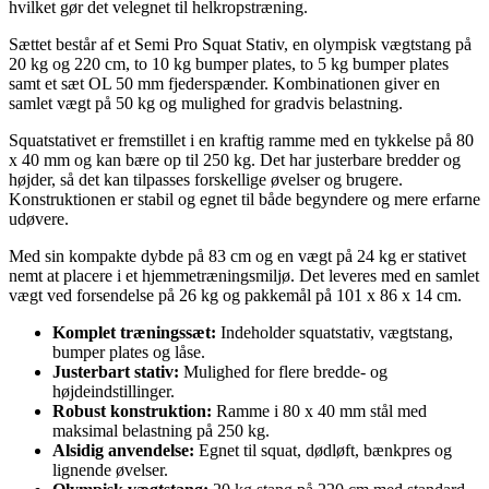
hvilket gør det velegnet til helkropstræning.
Sættet består af et Semi Pro Squat Stativ, en olympisk vægtstang på
20 kg og 220 cm, to 10 kg bumper plates, to 5 kg bumper plates
samt et sæt OL 50 mm fjederspænder. Kombinationen giver en
samlet vægt på 50 kg og mulighed for gradvis belastning.
Squatstativet er fremstillet i en kraftig ramme med en tykkelse på 80
x 40 mm og kan bære op til 250 kg. Det har justerbare bredder og
højder, så det kan tilpasses forskellige øvelser og brugere.
Konstruktionen er stabil og egnet til både begyndere og mere erfarne
udøvere.
Med sin kompakte dybde på 83 cm og en vægt på 24 kg er stativet
nemt at placere i et hjemmetræningsmiljø. Det leveres med en samlet
vægt ved forsendelse på 26 kg og pakkemål på 101 x 86 x 14 cm.
Komplet træningssæt:
Indeholder squatstativ, vægtstang,
bumper plates og låse.
Justerbart stativ:
Mulighed for flere bredde- og
højdeindstillinger.
Robust konstruktion:
Ramme i 80 x 40 mm stål med
maksimal belastning på 250 kg.
Alsidig anvendelse:
Egnet til squat, dødløft, bænkpres og
lignende øvelser.