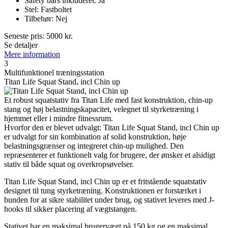
Safety bars inkluderet: Ja
Stel: Fastboltet
Tilbehør: Nej
Seneste pris:
5000
kr.
Se detaljer
Mere information
3
Multifunktionel træningsstation
Titan Life Squat Stand, incl Chin up
Et robust squatstativ fra Titan Life med fast konstruktion, chin-up
stang og høj belastningskapacitet, velegnet til styrketræning i
hjemmet eller i mindre fitnessrum.
Hvorfor den er blevet udvalgt: Titan Life Squat Stand, incl Chin up
er udvalgt for sin kombination af solid konstruktion, høje
belastningsgrænser og integreret chin-up mulighed. Den
repræsenterer et funktionelt valg for brugere, der ønsker et alsidigt
stativ til både squat og overkropsøvelser.
Titan Life Squat Stand, incl Chin up er et fritstående squatstativ
designet til tung styrketræning. Konstruktionen er forstærket i
bunden for at sikre stabilitet under brug, og stativet leveres med J-
hooks til sikker placering af vægtstangen.
Stativet har en maksimal brugervægt på 150 kg og en maksimal